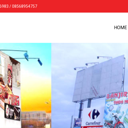
16983 / 08568954757
HOME