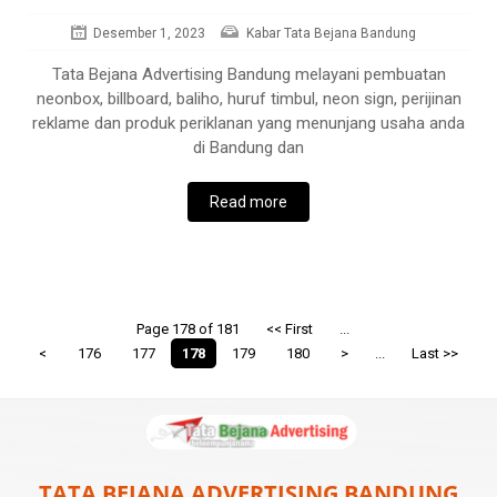
Desember 1, 2023
Kabar Tata Bejana Bandung
Tata Bejana Advertising Bandung melayani pembuatan
neonbox, billboard, baliho, huruf timbul, neon sign, perijinan
reklame dan produk periklanan yang menunjang usaha anda
di Bandung dan
Read more
Page 178 of 181
<< First
...
<
176
177
178
179
180
>
...
Last >>
TATA BEJANA ADVERTISING BANDUNG