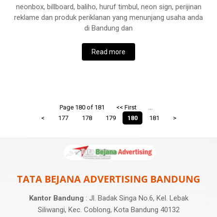
neonbox, billboard, baliho, huruf timbul, neon sign, perijinan
reklame dan produk periklanan yang menunjang usaha anda
di Bandung dan
Read more
Page 180 of 181
<< First
...
<
177
178
179
180
181
>
TATA BEJANA ADVERTISING BANDUNG
Kantor Bandung
: Jl. Badak Singa No.6, Kel. Lebak
Siliwangi, Kec. Coblong, Kota Bandung 40132