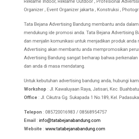
Reklame Indoor, Reklame Outdoor , Profesional Advertising
Organizer , Event Organizer jakarta , Konstruksi , Photog
Tata Bejana Advertising Bandung membantu anda dalam me
mendukung ide promosi anda. Tata Bejana Advertising B
dan menjalin komunikasi untuk menjadikan produk anda m
Advertising akan membantu anda mempromosikan perus
Advertising Bandung sangat berharap bahwa perkenalan
dan anda di masa mendatang.
Untuk kebutuhan advertising bandung anda, hubungi kam
Workshop
: Jl. Kawaluyaan Raya, Jatisari, Kec. Buahba
Office
: Jl. Cikutra Gg. Sukapada 1 No.189, Kel. Padasuk
Telepon
: 085720016983 / 08568954757
Email
:
info@tatabejanabandung.com
Website
:
www.tatabejanabandung.com