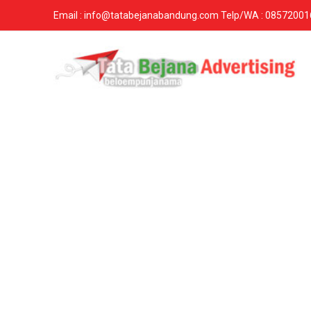
Email : info@tatabejanabandung.com Telp/WA : 0857200