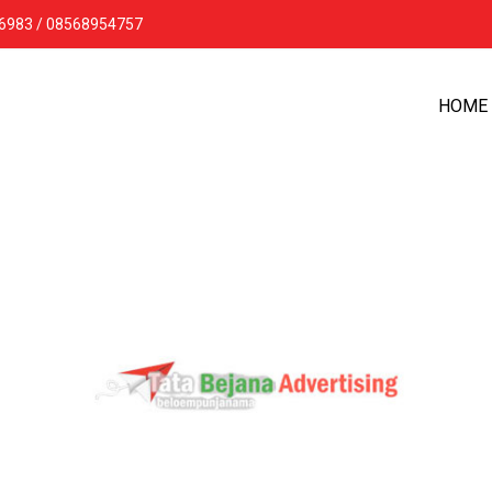
16983 / 08568954757
HOME