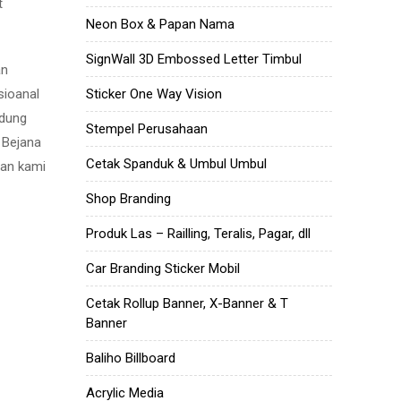
t
Neon Box & Papan Nama
SignWall 3D Embossed Letter Timbul
an
Sticker One Way Vision
sioanal
ndung
Stempel Perusahaan
a Bejana
Cetak Spanduk & Umbul Umbul
aan kami
Shop Branding
Produk Las – Railling, Teralis, Pagar, dll
Car Branding Sticker Mobil
Cetak Rollup Banner, X-Banner & T
Banner
Baliho Billboard
Acrylic Media