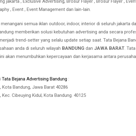
 jakarta , Exclusive Advertising, Brosur Flayer , Brosur Flayer , Even
raphy , Event , Event Management dan lain-lain.
nangani semua iklan outdoor, indoor, interior di seluruh jakarta d
andung memberikan solusi kebutuhan advertising anda secara profe
enjadi trend-setter yang selalu update setiap saat. Tata Bejana Ba
ahaan anda di seluruh wilayah
BANDUNG
dan
JAWA BARAT
. Tat
 ini akan menumbuhkan kepercayaan dan kerjasama antara perusah
i
Tata Bejana Advertising Bandung
:
tu, Kota Bandung, Jawa Barat 40286
a, Kec. Cibeuying Kidul, Kota Bandung. 40125