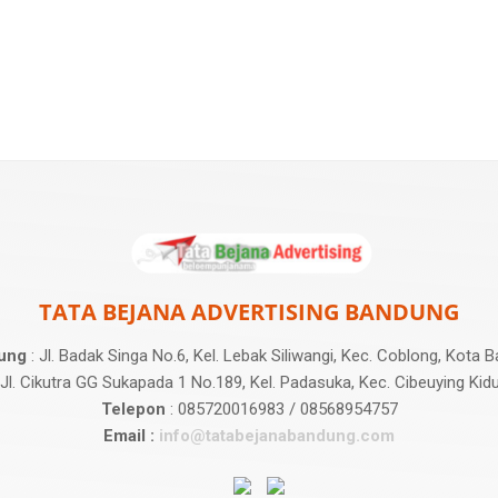
TATA BEJANA ADVERTISING BANDUNG
ung
: Jl. Badak Singa No.6, Kel. Lebak Siliwangi, Kec. Coblong, Kota
 Jl. Cikutra GG Sukapada 1 No.189, Kel. Padasuka, Kec. Cibeuying Kid
Telepon
: 085720016983 / 08568954757
Email :
info@tatabejanabandung.com