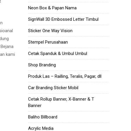
t
Neon Box & Papan Nama
SignWall 3D Embossed Letter Timbul
an
Sticker One Way Vision
sioanal
ndung
Stempel Perusahaan
a Bejana
Cetak Spanduk & Umbul Umbul
aan kami
Shop Branding
Produk Las – Railling, Teralis, Pagar, dll
Car Branding Sticker Mobil
Cetak Rollup Banner, X-Banner & T
Banner
Baliho Billboard
Acrylic Media