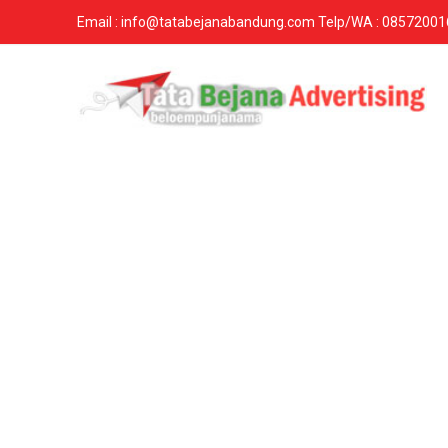
Email : info@tatabejanabandung.com Telp/WA : 0857200