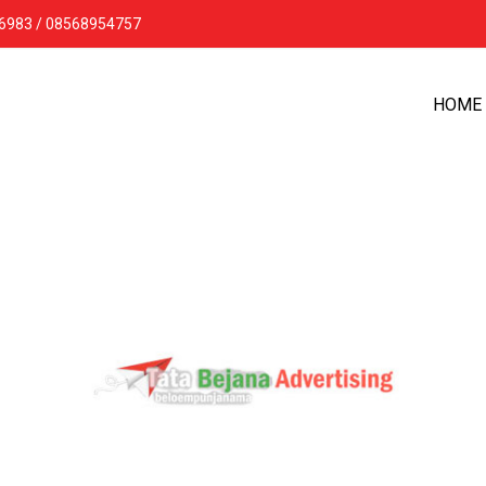
16983 / 08568954757
HOME