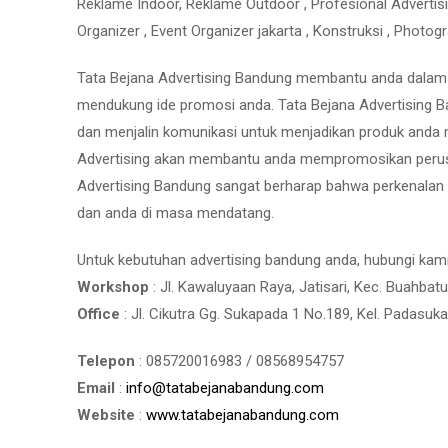
Reklame Indoor, Reklame Outdoor , Profesional Advertising
Organizer , Event Organizer jakarta , Konstruksi , Photog
Tata Bejana Advertising Bandung membantu anda dalam me
mendukung ide promosi anda. Tata Bejana Advertising B
dan menjalin komunikasi untuk menjadikan produk anda m
Advertising akan membantu anda mempromosikan perus
Advertising Bandung sangat berharap bahwa perkenalan
dan anda di masa mendatang.
Untuk kebutuhan advertising bandung anda, hubungi kam
Workshop
: Jl. Kawaluyaan Raya, Jatisari, Kec. Buahba
Office
: Jl. Cikutra Gg. Sukapada 1 No.189, Kel. Padasuk
Telepon
: 085720016983 / 08568954757
Email
:
info@tatabejanabandung.com
Website
:
www.tatabejanabandung.com