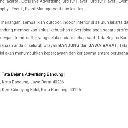
 jakarta , Exclusive Advertising, Brosur Flayer , Brosur Flayer , Even
raphy , Event , Event Management dan lain-lain.
nangani semua iklan outdoor, indoor, interior di seluruh jakarta d
andung memberikan solusi kebutuhan advertising anda secara profe
enjadi trend-setter yang selalu update setiap saat. Tata Bejana Ba
ahaan anda di seluruh wilayah
BANDUNG
dan
JAWA BARAT
. Tat
 ini akan menumbuhkan kepercayaan dan kerjasama antara perusah
i
Tata Bejana Advertising Bandung
:
tu, Kota Bandung, Jawa Barat 40286
a, Kec. Cibeuying Kidul, Kota Bandung. 40125