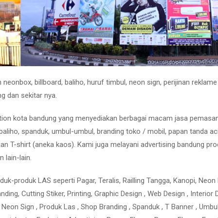
eonbox, billboard, baliho, huruf timbul, neon sign, perijinan reklame
g dan sekitar nya.
olution kota bandung yang menyediakan berbagai macam jasa pemasa
baliho, spanduk, umbul-umbul, branding toko / mobil, papan tanda acr
n T-shirt (aneka kaos). Kami juga melayani advertising bandung pr
n lain-lain.
uk-produk LAS seperti Pagar, Teralis, Railling Tangga, Kanopi, Neon
Branding, Cutting Stiker, Printing, Graphic Design , Web Design , Interior 
mbul, Neon Sign , Produk Las , Shop Branding , Spanduk , T Banner , Umbu