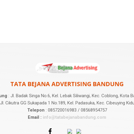
TATA BEJANA ADVERTISING BANDUNG
ung
: Jl. Badak Singa No.6, Kel. Lebak Siliwangi, Kec. Coblong, Kota
 Jl. Cikutra GG Sukapada 1 No.189, Kel. Padasuka, Kec. Cibeuying Kid
Telepon
: 085720016983 / 08568954757
Email :
info@tatabejanabandung.com