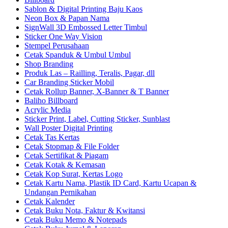
Sablon & Digital Printing Baju Kaos
Neon Box & Papan Nama
SignWall 3D Embossed Letter Timbul
Sticker One Way Vision
Stempel Perusahaan
Cetak Spanduk & Umbul Umbul
Shop Branding
Produk Las – Railling, Teralis, Pagar, dll
Car Branding Sticker Mobil
Cetak Rollup Banner, X-Banner & T Banner
Baliho Billboard
Acrylic Media
Sticker Print, Label, Cutting Sticker, Sunblast
Wall Poster Digital Printing
Cetak Tas Kertas
Cetak Stopmap & File Folder
Cetak Sertifikat & Piagam
Cetak Kotak & Kemasan
Cetak Kop Surat, Kertas Logo
Cetak Kartu Nama, Plastik ID Card, Kartu Ucapan &
Undangan Pernikahan
Cetak Kalender
Cetak Buku Nota, Faktur & Kwitansi
Cetak Buku Memo & Notepads