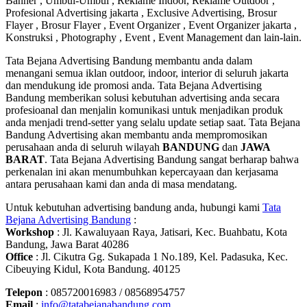
Banner , Umbul-Umbul , Reklame Indoor, Reklame Outdoor ,
Profesional Advertising jakarta , Exclusive Advertising, Brosur
Flayer , Brosur Flayer , Event Organizer , Event Organizer jakarta ,
Konstruksi , Photography , Event , Event Management dan lain-lain.
Tata Bejana Advertising Bandung membantu anda dalam
menangani semua iklan outdoor, indoor, interior di seluruh jakarta
dan mendukung ide promosi anda. Tata Bejana Advertising
Bandung memberikan solusi kebutuhan advertising anda secara
profesioanal dan menjalin komunikasi untuk menjadikan produk
anda menjadi trend-setter yang selalu update setiap saat. Tata Bejana
Bandung Advertising akan membantu anda mempromosikan
perusahaan anda di seluruh wilayah
BANDUNG
dan
JAWA
BARAT
. Tata Bejana Advertising Bandung sangat berharap bahwa
perkenalan ini akan menumbuhkan kepercayaan dan kerjasama
antara perusahaan kami dan anda di masa mendatang.
Untuk kebutuhan advertising bandung anda, hubungi kami
Tata
Bejana Advertising Bandung
:
Workshop
: Jl. Kawaluyaan Raya, Jatisari, Kec. Buahbatu, Kota
Bandung, Jawa Barat 40286
Office
: Jl. Cikutra Gg. Sukapada 1 No.189, Kel. Padasuka, Kec.
Cibeuying Kidul, Kota Bandung. 40125
Telepon
: 085720016983 / 08568954757
Email
:
info@tatabejanabandung.com