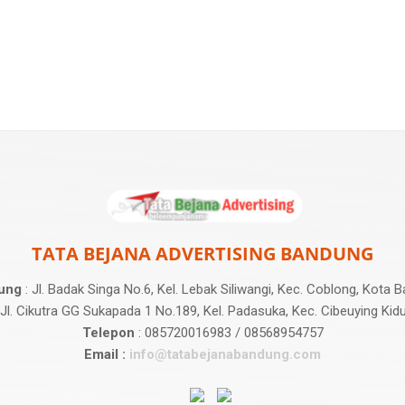
TATA BEJANA ADVERTISING BANDUNG
ung
: Jl. Badak Singa No.6, Kel. Lebak Siliwangi, Kec. Coblong, Kota
 Jl. Cikutra GG Sukapada 1 No.189, Kel. Padasuka, Kec. Cibeuying Kid
Telepon
: 085720016983 / 08568954757
Email :
info@tatabejanabandung.com