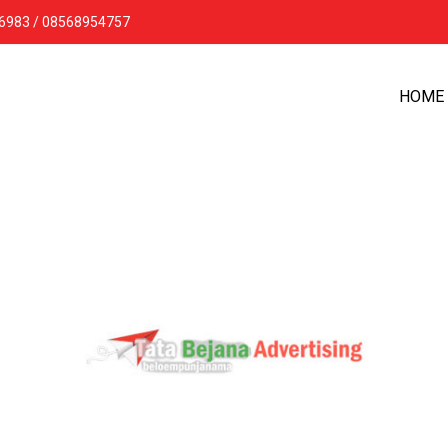
16983 / 08568954757
HOME