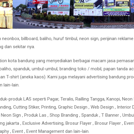
eonbox, billboard, baliho, huruf timbul, neon sign, perijinan reklame
g dan sekitar nya.
olution kota bandung yang menyediakan berbagai macam jasa pemasa
baliho, spanduk, umbul-umbul, branding toko / mobil, papan tanda acr
n T-shirt (aneka kaos). Kami juga melayani advertising bandung pr
n lain-lain.
uk-produk LAS seperti Pagar, Teralis, Railling Tangga, Kanopi, Neon
Branding, Cutting Stiker, Printing, Graphic Design , Web Design , Interior 
mbul, Neon Sign , Produk Las , Shop Branding , Spanduk , T Banner , Umbu
 jakarta , Exclusive Advertising, Brosur Flayer , Brosur Flayer , Even
raphy , Event , Event Management dan lain-lain.