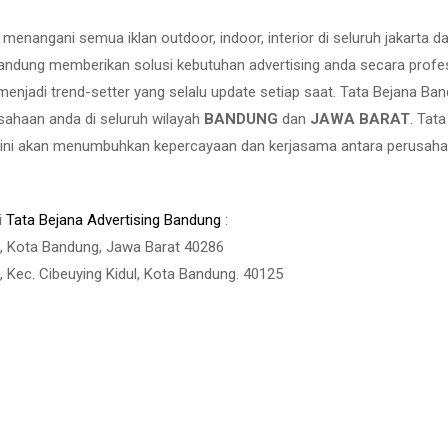
nangani semua iklan outdoor, indoor, interior di seluruh jakarta d
andung memberikan solusi kebutuhan advertising anda secara profe
enjadi trend-setter yang selalu update setiap saat. Tata Bejana Ba
ahaan anda di seluruh wilayah
BANDUNG
dan
JAWA BARAT
. Tat
 ini akan menumbuhkan kepercayaan dan kerjasama antara perusah
i
Tata Bejana Advertising Bandung
:
tu, Kota Bandung, Jawa Barat 40286
a, Kec. Cibeuying Kidul, Kota Bandung. 40125