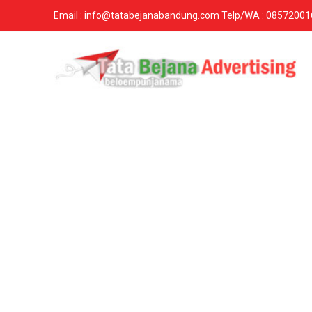
Email : info@tatabejanabandung.com Telp/WA : 0857200