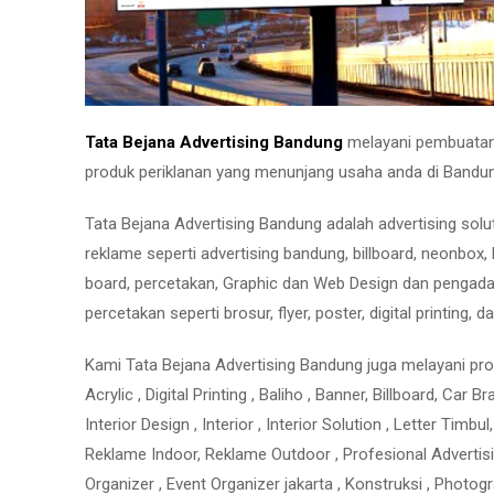
Tata Bejana Advertising Bandung
melayani pembuatan n
produk periklanan yang menunjang usaha anda di Bandun
Tata Bejana Advertising Bandung adalah advertising s
reklame seperti advertising bandung, billboard, neonbox, 
board, percetakan, Graphic dan Web Design dan pengadaa
percetakan seperti brosur, flyer, poster, digital printing, da
Kami Tata Bejana Advertising Bandung juga melayani prod
Acrylic , Digital Printing , Baliho , Banner, Billboard, Car 
Interior Design , Interior , Interior Solution , Letter Ti
Reklame Indoor, Reklame Outdoor , Profesional Advertising
Organizer , Event Organizer jakarta , Konstruksi , Photog